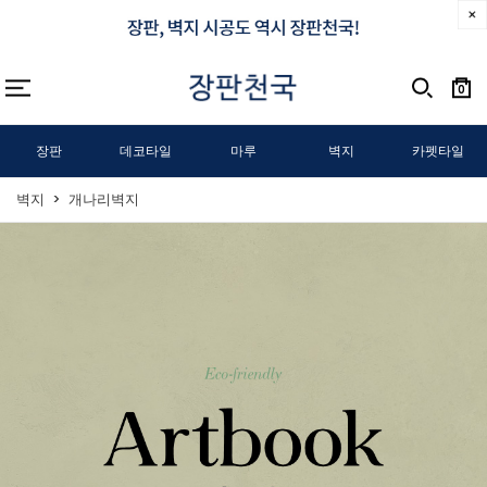
0
장판
데코타일
마루
벽지
카펫타일
벽지
개나리벽지