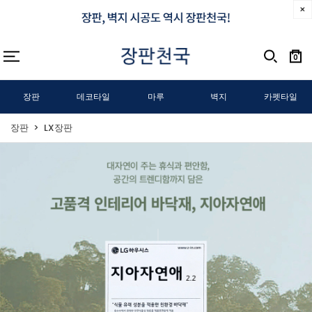
0
장판
데코타일
마루
벽지
카펫타일
장판
LX장판