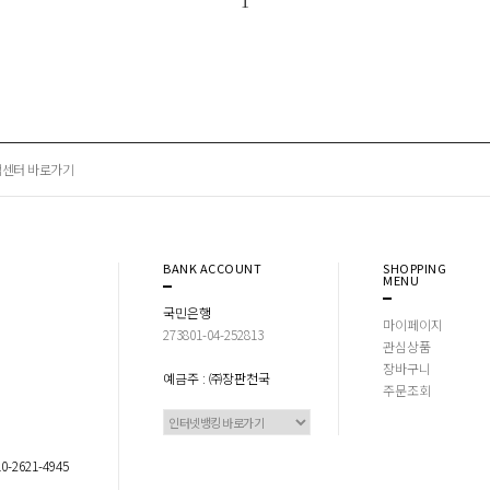
1
센터 바로가기
BANK ACCOUNT
SHOPPING
MENU
국민은행
마이페이지
273801-04-252813
관심상품
장바구니
예금주 : ㈜장판천국
주문조회
2621-4945