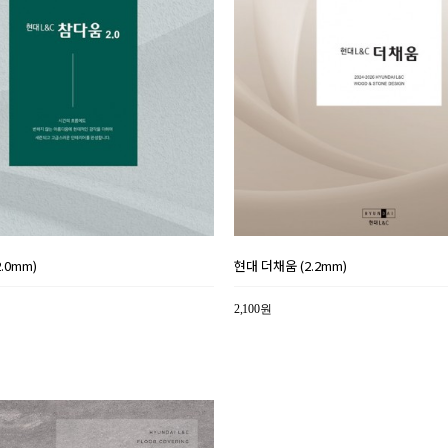
.0mm)
현대 더채움 (2.2mm)
2,100원