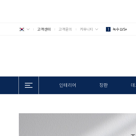
고객센터
고객문의
커뮤니티
녹수 LVS+
1
인테리어
장판
데