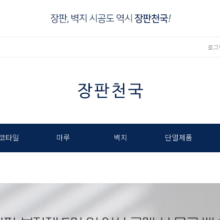
로그
코타일
마루
벽지
단열제품