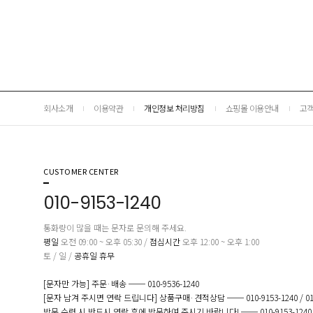
회사소개
이용약관
개인정보 처리방침
쇼핑몰 이용안내
고객
CUSTOMER CENTER
010-9153-1240
통화량이 많을 때는 문자로 문의해 주세요.
평일
오전 09:00 ~ 오후 05:30 /
점심시간
오후 12:00 ~ 오후 1:00
토 / 일 /
공휴일 휴무
[문자만 가능] 주문·배송 ── 010-9536-1240
[문자 남겨 주시면 연락 드립니다] 상품구매·견적상담 ── 010-9153-1240 / 010-
방문 수령 시 반드시 연락 후에 방문하여 주시기 바랍니다! ── 010-9153-1240