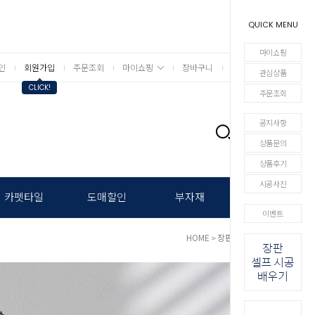
QUICK MENU
마이쇼핑
인
회원가입
주문조회
마이쇼핑
장바구니
상세검색
관심상품
CLICK!
주문조회
공지사항
0
상품문의
상품후기
시공사진
카펫타일
도매할인
부자재
이벤트
HOME
장판
현대장판
>
>