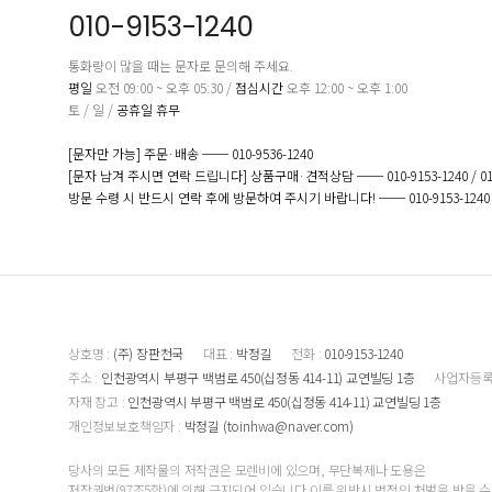
010-9153-1240
통화량이 많을 때는 문자로 문의해 주세요.
평일
오전 09:00 ~ 오후 05:30 /
점심시간
오후 12:00 ~ 오후 1:00
토 / 일 /
공휴일 휴무
[문자만 가능] 주문·배송 ── 010-9536-1240
[문자 남겨 주시면 연락 드립니다] 상품구매·견적상담 ── 010-9153-1240 / 010-
방문 수령 시 반드시 연락 후에 방문하여 주시기 바랍니다! ── 010-9153-1240
상호명 :
(주) 장판천국
대표 :
박정길
전화 :
010-9153-1240
주소 :
인천광역시 부평구 백범로 450(십정동 414-11) 교연빌딩 1층
사업자등록
자재 창고 :
인천광역시 부평구 백범로 450(십정동 414-11) 교연빌딩 1층
개인정보보호책임자 :
박정길 (toinhwa@naver.com)
당사의 모든 제작물의 저작권은 모렌비에 있으며, 무단복제나 도용은
저작권법(97조5항)에 의해 금지되어 있습니다.이를 위반시 법적인 처벌을 받을 