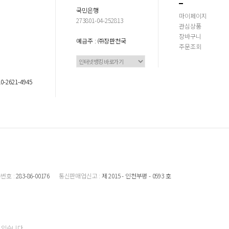
국민은행
마이페이지
273801-04-252813
관심상품
장바구니
예금주 : ㈜장판천국
주문조회
2621-4945
번호 :
283-86-00176
통신판매업신고 :
제 2015 - 인천부평 - 0593 호
수 있습니다