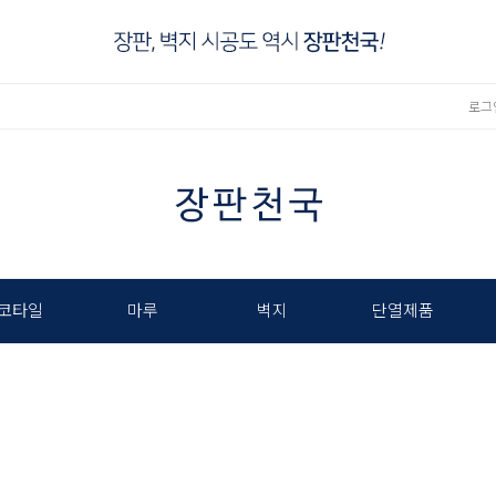
로그
코타일
마루
벽지
단열제품