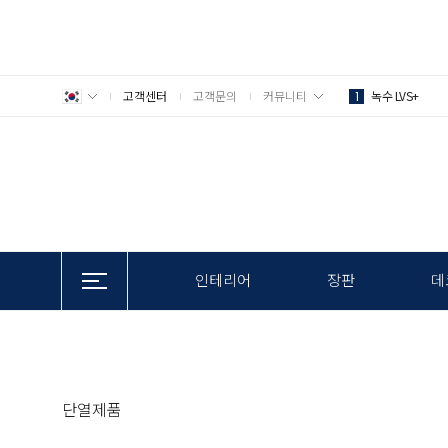
고객센터
고객문의
커뮤니티
녹수 LVS+
1
인테리어
장판
데
단열제품