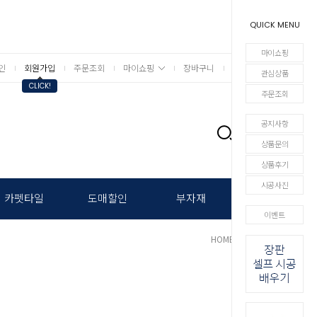
QUICK MENU
마이쇼핑
인
회원가입
주문조회
마이쇼핑
장바구니
상세검색
관심상품
CLICK!
주문조회
공지사항
0
상품문의
상품후기
시공사진
카펫타일
도매할인
부자재
이벤트
HOME
단열제품
>