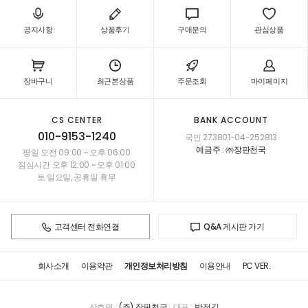
공지사항
상품후기
구매문의
관심상품
장바구니
최근본상품
주문조회
마이페이지
CS CENTER
BANK ACCOUNT
010-9153-1240
국민 273801-04-252813
예금주 : ㈜장판천국
평일 오전 09:00 ~ 오후 06:00
점심시간 오후 12:00 ~ 오후 01:00
토·일요일, 공휴일 휴무
고객센터 전화연결
Q&A 게시판 가기
회사소개
이용약관
개인정보처리방침
이용안내
PC VER.
상호명 :
(주) 장판천국
대표 :
박정길