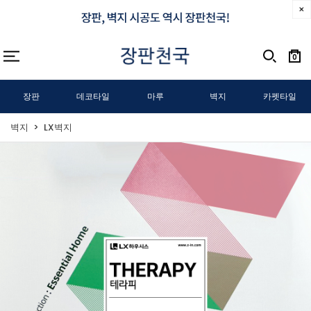
0
장판
데코타일
마루
벽지
카펫타일
벽지
LX벽지