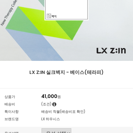
LX Z:IN 실크벽지 - 베이스(테라피)
41,000
상품가
원
배송비
(조건)
특이사항
배송비 착불(배송비표 확인)
브랜드명
LX 하우시스