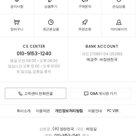
공지사항
상품후기
구매문의
관심상품
장바구니
최근본상품
주문조회
마이페이지
CS CENTER
BANK ACCOUNT
010-9153-1240
국민 273801-04-252813
예금주 : ㈜장판천국
평일 오전 09:00 ~ 오후 06:00
점심시간 오후 12:00 ~ 오후 01:00
토·일요일, 공휴일 휴무
고객센터 전화연결
Q&A 게시판 가기
회사소개
이용약관
개인정보처리방침
이용안내
PC VER.
상호명 :
(주) 장판천국
대표 :
박정길
전화 :
010-9153-1240
팩스 :