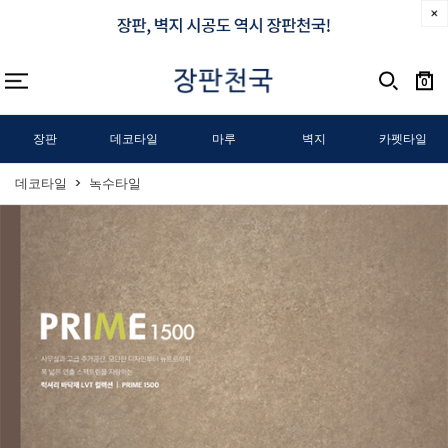
0
장판
데코타일
마루
벽지
카펫타일
데코타일
녹수타일