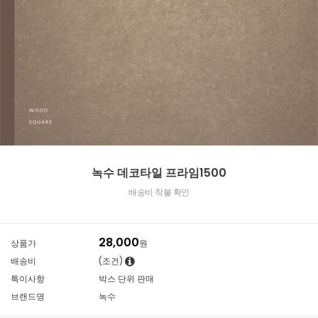
녹수 데코타일 프라임1500
배송비 착불 확인
28,000
상품가
원
배송비
(조건)
특이사항
박스 단위 판매
브랜드명
녹수