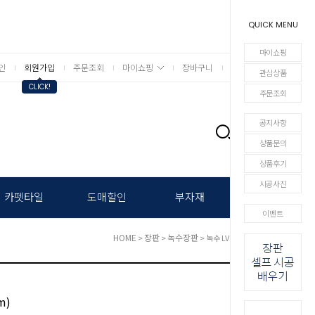
QUICK MENU
마이쇼핑
인
회원가입
주문조회
마이쇼핑
장바구니
상세검색
관심상품
CLICK!
주문조회
공지사항
0
상품문의
상품후기
시공사진
카펫타일
도매할인
부자재
이벤트
HOME
장판
녹수장판
>
>
> 녹수 LVS+ (2.2mm)
m)