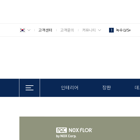
고객센터
고객문의
커뮤니티
녹수 LVS+
1
인테리어
장판
데