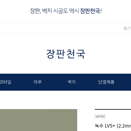
로그
코타일
마루
벽지
단열제품
녹수 LVS+ (2.2m