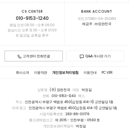
CS CENTER
BANK ACCOUNT
010-9153-1240
국민 273801-04-252813
예금주 : ㈜장판천국
평일 오전 09:00 ~ 오후 06:00
점심시간 오후 12:00 ~ 오후 01:00
토·일요일, 공휴일 휴무
고객센터 전화연결
Q&A 게시판 가기
회사소개
이용약관
개인정보처리방침
이용안내
PC VER.
상호명 :
(주) 장판천국
대표 :
박정길
전화 :
010-9153-1240
팩스 :
주소 :
인천광역시 부평구 백범로 450(십정동 414-11) 교연빌딩 1층
자재 창고 :
인천광역시 부평구 백범로 450(십정동 414-11) 교연빌딩 1층
사업자등록번호 :
283-86-00176
통신판매업신고 :
제 2015 - 인천부평 - 0593 호
개인정보관리책임자 :
박정길