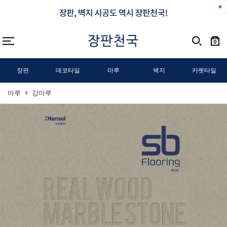
0
장판
데코타일
마루
벽지
카펫타일
마루
강마루