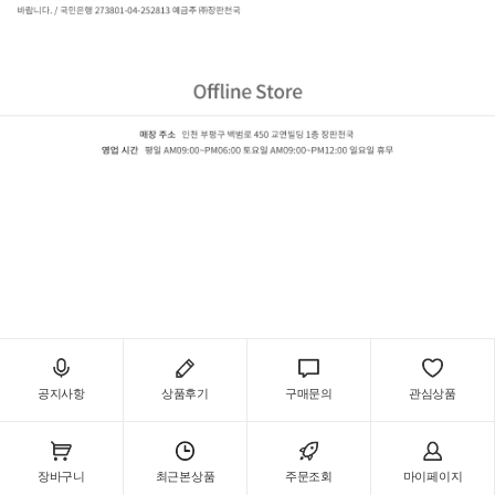
한솔 SB마루 오리지널 우드
8603 제너럴오크,8604 딥오크,8606 리치오크,8607 럭셔리티크,8608 쉬폰화이트,8609 오리진
오크,8610 골든오크,8701 소프트화이트,8702 그레이엘름,8703 리얼애쉬,8705 골든티크,8707 캐빈
오크,8708 스모크월넛,8709 다크오크
공지사항
상품후기
구매문의
관심상품
장바구니
최근본상품
주문조회
마이페이지