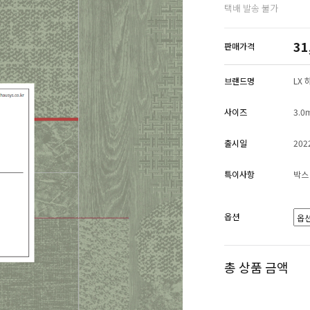
택배 발송 불가
31
판매가격
브랜드명
LX
사이즈
3.0
출시일
202
특이사항
박스
옵션
총 상품 금액