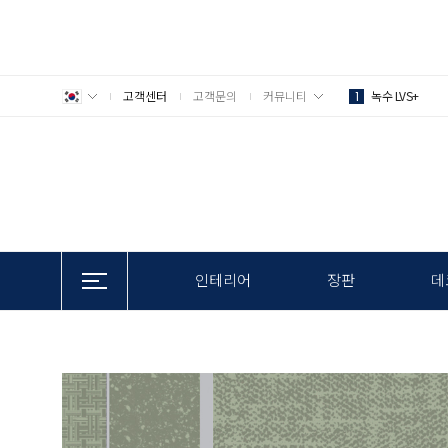
고객센터
고객문의
커뮤니티
녹수 LVS+
1
인테리어
장판
데