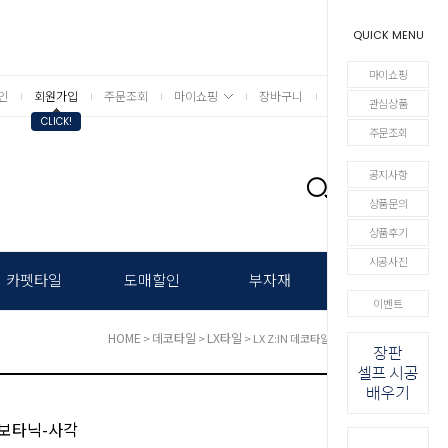
QUICK MENU
마이쇼핑
인
회원가입
주문조회
마이쇼핑
장바구니
상세검색
관심상품
CLICK!
주문조회
공지사항
0
상품문의
상품후기
시공사진
카펫타일
도매할인
부자재
이벤트
HOME
데코타일
LX타일
>
>
> LX Z:IN 데코타일 보타닉-사각
일 보타닉-사각