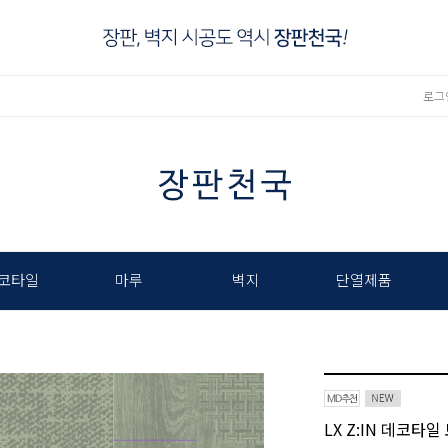
로그
코타일
마루
벽지
단열제품
LX Z:IN 데코타