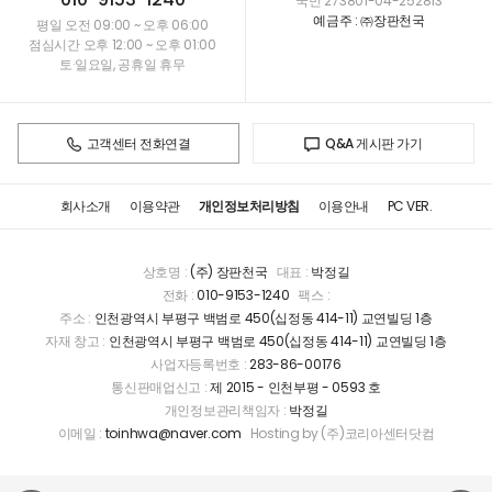
국민 273801-04-252813
예금주 : ㈜장판천국
평일 오전 09:00 ~ 오후 06:00
점심시간 오후 12:00 ~ 오후 01:00
토·일요일, 공휴일 휴무
고객센터 전화연결
Q&A 게시판 가기
회사소개
이용약관
개인정보처리방침
이용안내
PC VER.
상호명 :
(주) 장판천국
대표 :
박정길
전화 :
010-9153-1240
팩스 :
주소 :
인천광역시 부평구 백범로 450(십정동 414-11) 교연빌딩 1층
자재 창고 :
인천광역시 부평구 백범로 450(십정동 414-11) 교연빌딩 1층
사업자등록번호 :
283-86-00176
통신판매업신고 :
제 2015 - 인천부평 - 0593 호
개인정보관리책임자 :
박정길
이메일 :
toinhwa@naver.com
Hosting by (주)코리아센터닷컴