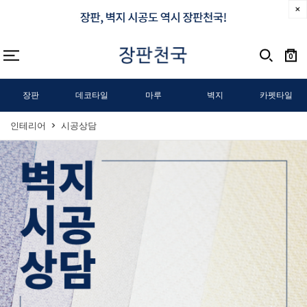
0
장판
데코타일
마루
벽지
카펫타일
인테리어
시공상담