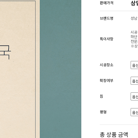
상
판매가격
브랜드명
성남
시공
하단
특이사항
전문
※상
시공장소
확장여부
짐
평형
총 상품 금액