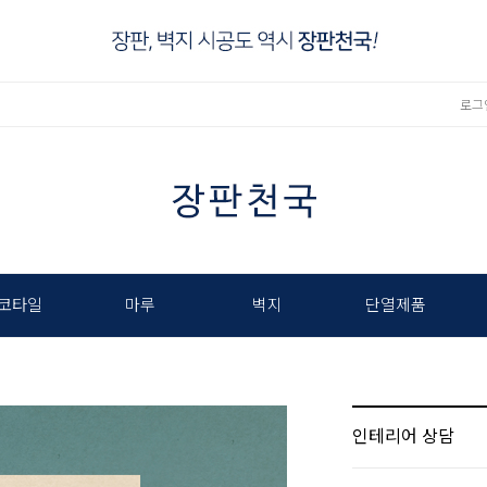
로그
코타일
마루
벽지
단열제품
인테리어 상담