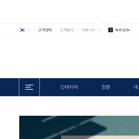
고객센터
고객문의
커뮤니티
녹수 LVS+
1
인테리어
장판
데