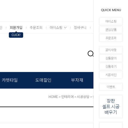
QUICK MENU
마이쇼핑
인
회원가입
주문조회
마이쇼핑
장바구니
상세검색
관심상품
CLICK!
주문조회
공지사항
0
상품문의
상품후기
시공사진
카펫타일
도매할인
부자재
이벤트
HOME
인테리어
시공상담
>
>
> 인테리어 상담