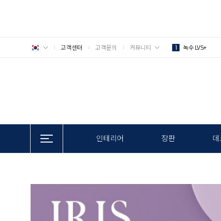
고객센터
고객문의
커뮤니티
녹수 LVS+
1
인테리어
장판
데