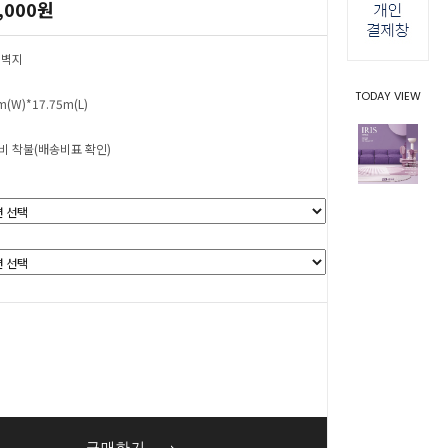
,000원
 벽지
TODAY VIEW
m(W)*17.75m(L)
비 착불(배송비표 확인)
0
원
구매하기