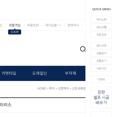
QUICK MENU
마이쇼핑
인
회원가입
주문조회
마이쇼핑
장바구니
상세검색
관심상품
CLICK!
주문조회
공지사항
0
상품문의
상품후기
시공사진
카펫타일
도매할인
부자재
이벤트
HOME
벽지
신한벽지
>
>
> 신한 광폭합지 - 아이리스
아이리스