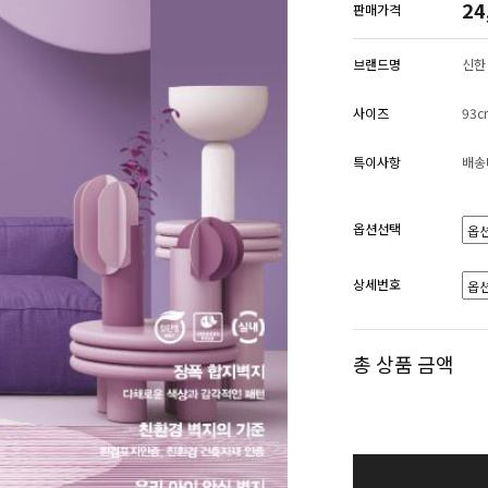
24
판매가격
브랜드명
신한
사이즈
93c
특이사항
배송
옵션선택
상세번호
총 상품 금액