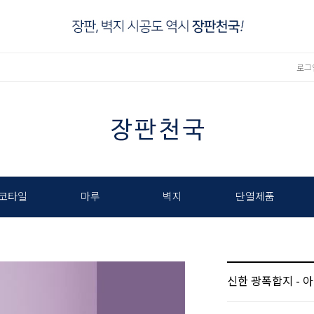
로그
코타일
마루
벽지
단열제품
신한 광폭합지 - 