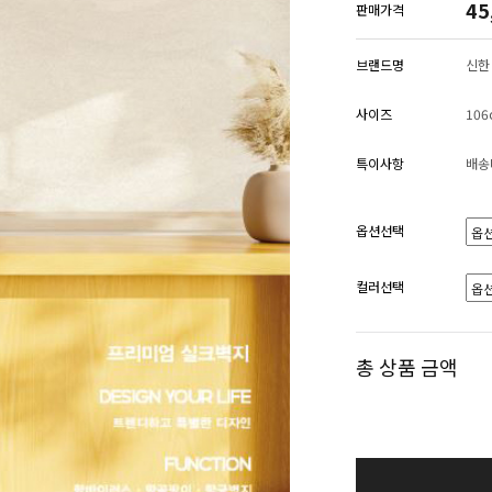
45
판매가격
브랜드명
신한
사이즈
106
특이사항
배송
옵션선택
컬러선택
총 상품 금액