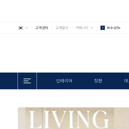
고객센터
고객문의
커뮤니티
녹수 LVS+
1
인테리어
장판
데