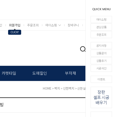
QUICK MENU
마이쇼핑
인
회원가입
주문조회
마이쇼핑
장바구니
상세검색
관심상품
CLICK!
주문조회
공지사항
0
상품문의
상품후기
시공사진
카펫타일
도매할인
부자재
이벤트
HOME
벽지
신한벽지
>
>
> 신한 실크벽지 - 리빙
리빙