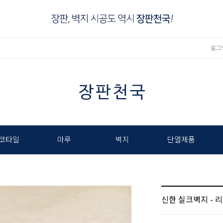
로그
코타일
마루
벽지
단열제품
신한 실크벽지 - 