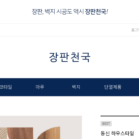
로그
코타일
마루
벽지
단열제품
동신 하우스타일