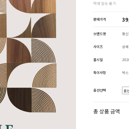
택배 발송 불가
39
판매가격
브랜드명
동신
사이즈
상세
출시일
202
특이사항
박스
옵션선택
총 상품 금액