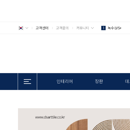
고객센터
고객문의
커뮤니티
녹수 LVS+
1
인테리어
장판
데