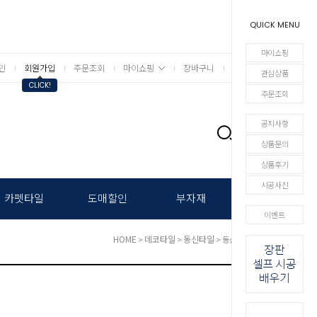
QUICK MENU
마이쇼핑
인
회원가입
주문조회
마이쇼핑
장바구니
상세검색
관심상품
CLICK!
주문조회
공지사항
0
상품문의
상품후기
시공사진
카펫타일
도매할인
부자재
이벤트
HOME
데코타일
동신타일
>
>
> 동신 하우스타일