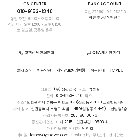
CS CENTER
BANK ACCOUNT
010-9153-1240
국민 273801-04-252813
예금주 : ㈜장판천국
평일 오전 09:00 ~ 오후 06:00
점심시간 오후 12:00 ~ 오후 01:00
토·일요일, 공휴일 휴무
고객센터 전화연결
Q&A 게시판 가기
회사소개
이용약관
개인정보처리방침
이용안내
PC VER.
상호명 :
(주) 장판천국
대표 :
박정길
전화 :
010-9153-1240
팩스 :
주소 :
인천광역시 부평구 백범로 450(십정동 414-11) 교연빌딩 1층
자재 창고 :
인천광역시 부평구 백범로 450(십정동 414-11) 교연빌딩 1층
사업자등록번호 :
283-86-00176
통신판매업신고 :
제 2015 - 인천부평 - 0593 호
개인정보관리책임자 :
박정길
이메일 :
toinhwa@naver.com
Hosting by (주)코리아센터닷컴