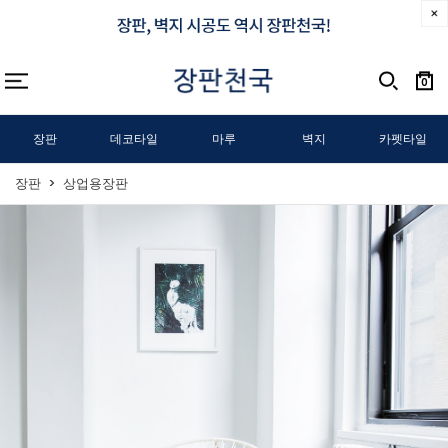
0
장판
데코타일
마루
벽지
카펫타일
장판
상업용장판