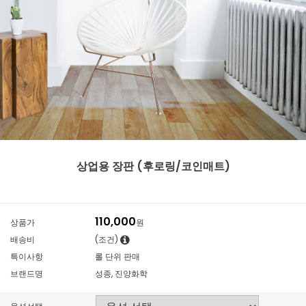
상업용 장판 (후로링/코인매트)
110,000
상품가
원
배송비
(조건)
특이사항
롤 단위 판매
브랜드명
성종, 진양화학