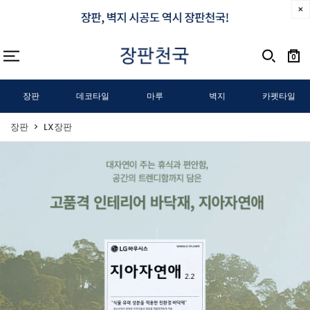
0
장판
데코타일
마루
벽지
카펫타일
장판
LX장판