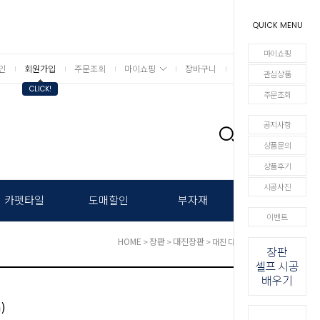
QUICK MENU
마이쇼핑
인
회원가입
주문조회
마이쇼핑
장바구니
상세검색
관심상품
CLICK!
주문조회
공지사항
0
상품문의
상품후기
시공사진
카펫타일
도매할인
부자재
이벤트
HOME
장판
대진장판
>
>
> 대진 다솜 (1.8mm)
)