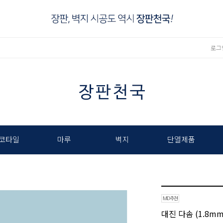
로그
코타일
마루
벽지
단열제품
대진 다솜 (1.8mm