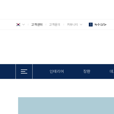
고객센터
고객문의
커뮤니티
녹수 LVS+
1
인테리어
장판
데