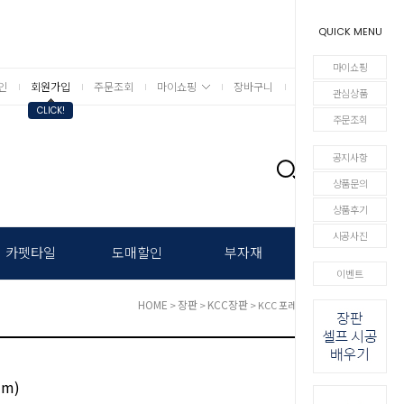
QUICK MENU
마이쇼핑
인
회원가입
주문조회
마이쇼핑
장바구니
상세검색
관심상품
CLICK!
주문조회
공지사항
0
상품문의
상품후기
시공사진
카펫타일
도매할인
부자재
이벤트
HOME
장판
KCC장판
>
>
> KCC 포레스 (5.0mm)
mm)