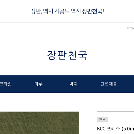
로그
코타일
마루
벽지
단열제품
KCC 포레스 (5.0