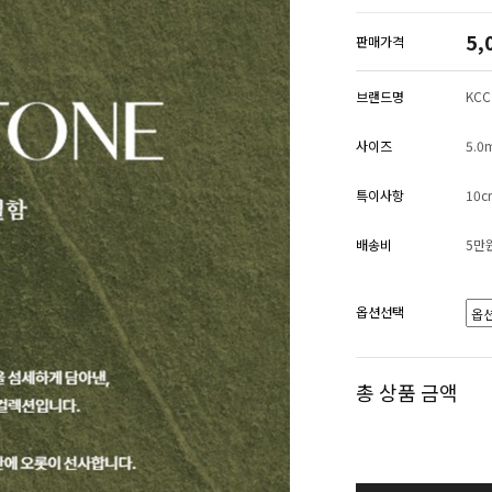
5,
판매가격
브랜드명
KCC
사이즈
5.0
특이사항
10
배송비
5만
옵션선택
총 상품 금액