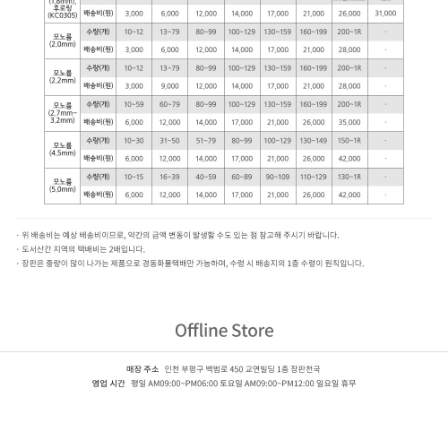
녹수 LVS+ (2.2mm)
LVS-2202,LVS-2203,LVS-2204