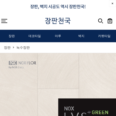
0
장판
데코타일
마루
벽지
카펫타일
장판
녹수장판